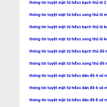
thông tin tuyệt mật từ hđxs bạch thủ lô 
thông tin tuyệt mật từ hđxs song thủ lô 
thông tin tuyệt mật từ hđxs bạch thủ lô 
thông tin tuyệt mật từ hđxs song thủ lô 
thông tin tuyệt mật từ hđxs bạch thủ đề 
thông tin tuyệt mật từ hđxs song thủ đề 
thông tin tuyệt mật từ hđxs dàn đề 4 số 
thông tin tuyệt mật từ hđxs dàn đề 6 số 
thông tin tuyệt mật từ hđxs dàn đề 8 số 