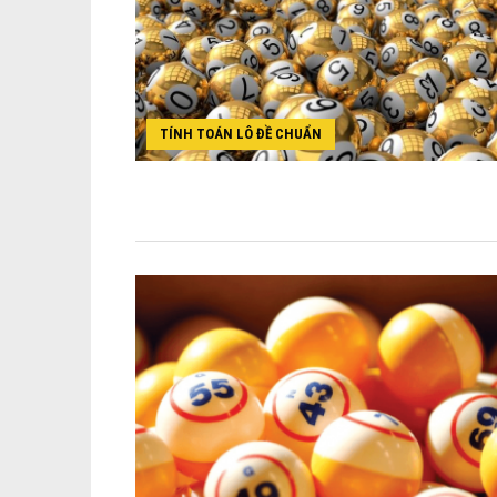
TÍNH TOÁN LÔ ĐỀ CHUẨN