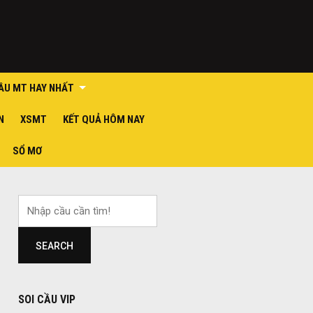
ẦU MT HAY NHẤT
N
XSMT
KẾT QUẢ HÔM NAY
SỔ MƠ
SEARCH
SOI CẦU VIP