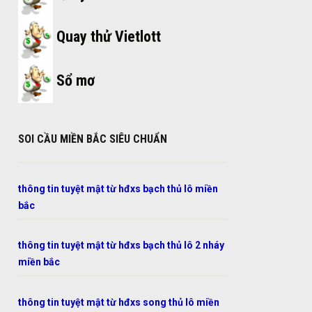
Quay thử Vietlott
Sổ mơ
SOI CẦU MIỀN BẮC SIÊU CHUẨN
thông tin tuyệt mật từ hđxs bạch thủ lô miền
bắc
thông tin tuyệt mật từ hđxs bạch thủ lô 2 nháy
miền bắc
thông tin tuyệt mật từ hđxs song thủ lô miền