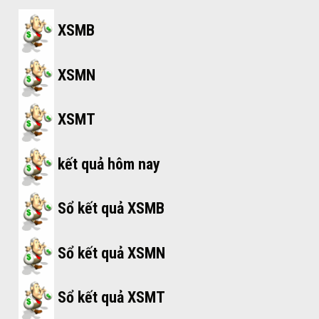
XSMB
XSMN
XSMT
kết quả hôm nay
Sổ kết quả XSMB
Sổ kết quả XSMN
Sổ kết quả XSMT