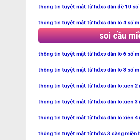
thông tin tuyệt mật từ hđxs dàn đề 10 số
thông tin tuyệt mật từ hđxs dàn lô 4 số m
soi cầu mi
thông tin tuyệt mật từ hđxs dàn lô 6 số m
thông tin tuyệt mật từ hđxs dàn lô 8 số m
thông tin tuyệt mật từ hđxs dàn lô xiên 2
thông tin tuyệt mật từ hđxs dàn lô xiên 3
thông tin tuyệt mật từ hđxs dàn lô xiên 4
thông tin tuyệt mật từ hđxs 3 càng miền 