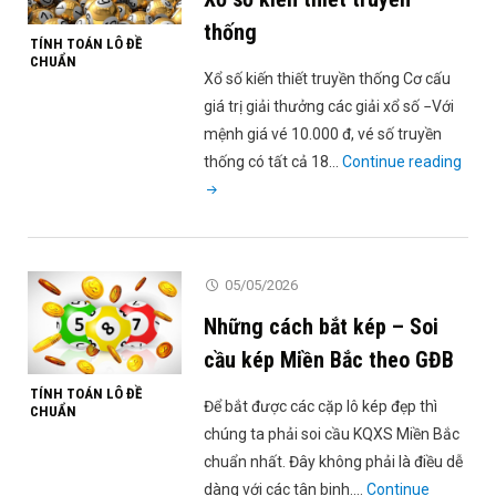
thống
TÍNH TOÁN LÔ ĐỀ
CHUẨN
Xổ số kiến thiết truyền thống Cơ cấu
giá trị giải thưởng các giải xổ số −Với
mệnh giá vé 10.000 đ, vé số truyền
"Xổ
thống có tất cả 18…
Continue reading
số
kiến
thiết
truy
05/05/2026
thốn
Những cách bắt kép – Soi
cầu kép Miền Bắc theo GĐB
TÍNH TOÁN LÔ ĐỀ
Để bắt được các cặp lô kép đẹp thì
CHUẨN
chúng ta phải soi cầu KQXS Miền Bắc
chuẩn nhất. Đây không phải là điều dễ
dàng với các tân binh.…
Continue