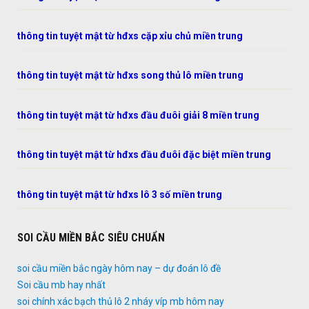
thông tin tuyệt mật từ hđxs cặp xỉu chủ miền trung
thông tin tuyệt mật từ hđxs song thủ lô miền trung
thông tin tuyệt mật từ hđxs đầu đuôi giải 8 miền trung
thông tin tuyệt mật từ hđxs đầu đuôi đặc biệt miền trung
thông tin tuyệt mật từ hđxs lô 3 số miền trung
SOI CẦU MIỀN BẮC SIÊU CHUẨN
soi cầu miền bắc ngày hôm nay – dự đoán lô đề
Soi cầu mb hay nhất
soi chính xác bạch thủ lô 2 nháy víp mb hôm nay