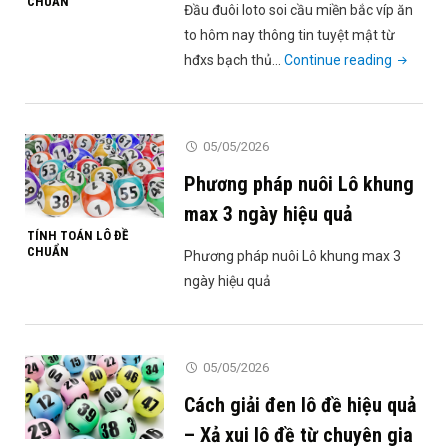
CHUẨN
Đầu đuôi loto soi cầu miền bắc víp ăn
học"
to hôm nay thông tin tuyệt mật từ
"mb
hđxs bạch thủ…
Continue reading
danh
sách
thống
05/05/2026
kê
Phương pháp nuôi Lô khung
chuẩn
ăn
max 3 ngày hiệu quả
đảm
TÍNH TOÁN LÔ ĐỀ
CHUẨN
Phương pháp nuôi Lô khung max 3
bảo"
ngày hiệu quả
05/05/2026
Cách giải đen lô đề hiệu quả
– Xả xui lô đề từ chuyên gia