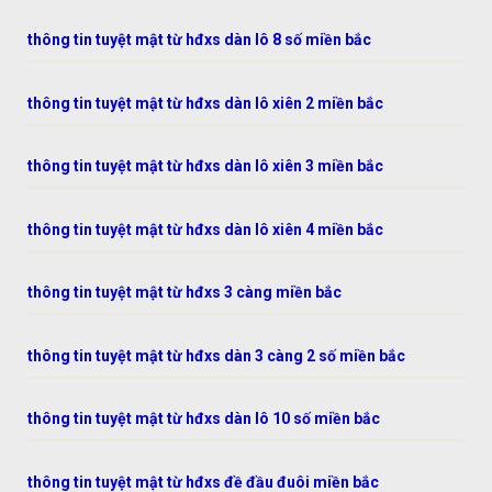
thông tin tuyệt mật từ hđxs dàn lô 8 số miền bắc
thông tin tuyệt mật từ hđxs dàn lô xiên 2 miền bắc
thông tin tuyệt mật từ hđxs dàn lô xiên 3 miền bắc
thông tin tuyệt mật từ hđxs dàn lô xiên 4 miền bắc
thông tin tuyệt mật từ hđxs 3 càng miền bắc
thông tin tuyệt mật từ hđxs dàn 3 càng 2 số miền bắc
thông tin tuyệt mật từ hđxs dàn lô 10 số miền bắc
thông tin tuyệt mật từ hđxs đề đầu đuôi miền bắc