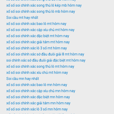
xổ số soi chính xác song thủ lô kép mb hôm nay
xổ số soi chính xác song thủ lô mb hôm nay
Soi cầu mt hay nhất
xổ số soi chính xác bao lô mt hôm nay
xổ số soi chính xác cặp xíu chủ mt hôm nay
xổ số soi chính xác đặc biệt mt hôm nay
xổ số soi chính xác giải tám mt hôm nay
xổ số soi chính xác lô 3 số mt hôm nay
xổ số soi chính xác sớ đầu đuôi giải 8 mt hôm nay
soi chính xác sớ đầu đuôi giải đặc biệt mt hôm nay
xổ số soi chính xác song thủ lô mt hôm nay
xổ số soi chính xác xíu chủ mt hôm nay
Soi cầu mn hay nhất
xổ số soi chính xác bao lô mn hôm nay
xổ số soi chính xác cặp xíu chủ mn hôm nay
xổ số soi chính xác đặc biệt mn hôm nay
xổ số soi chính xác giải tám mn hôm nay
xổ số soi chính xác lô 3 số mn hôm nay