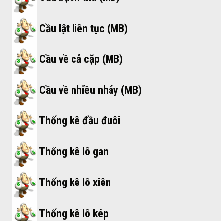
Cầu lật liên tục (MB)
Cầu về cả cặp (MB)
Cầu về nhiều nháy (MB)
Thống kê đầu đuôi
Thống kê lô gan
Thống kê lô xiên
Thống kê lô kép