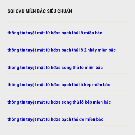
SOI CẦU MIỀN BẮC SIÊU CHUẨN
thông tin tuyệt mật từ hđxs bạch thủ lô miền bắc
thông tin tuyệt mật từ hđxs bạch thủ lô 2 nháy miền bắc
thông tin tuyệt mật từ hđxs song thủ lô miền bắc
thông tin tuyệt mật từ hđxs bạch thủ lô kép miền bắc
thông tin tuyệt mật từ hđxs song thủ lô kép miền bắc
thông tin tuyệt mật từ hđxs bạch thủ đề miền bắc