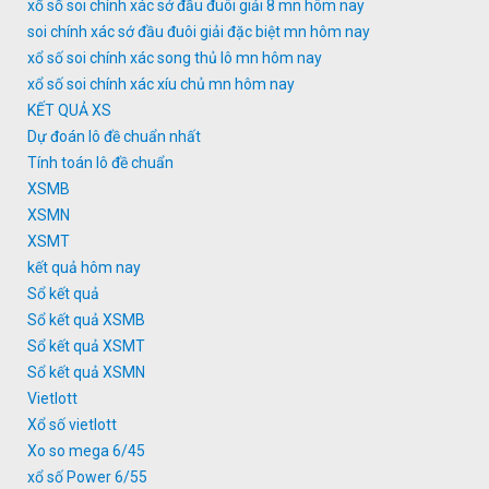
xổ số soi chính xác sớ đầu đuôi giải 8 mn hôm nay
soi chính xác sớ đầu đuôi giải đặc biệt mn hôm nay
xổ số soi chính xác song thủ lô mn hôm nay
xổ số soi chính xác xíu chủ mn hôm nay
KẾT QUẢ XS
Dự đoán lô đề chuẩn nhất
Tính toán lô đề chuẩn
XSMB
XSMN
XSMT
kết quả hôm nay
Sổ kết quả
Sổ kết quả XSMB
Sổ kết quả XSMT
Sổ kết quả XSMN
Vietlott
Xổ số vietlott
Xo so mega 6/45
xổ số Power 6/55