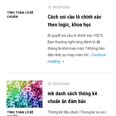
cầu dự
05/05/2026
đoán
TÍNH TOÁN LÔ ĐỀ
Cách soi cầu lô chính xác
CHUẨN
XSMB
21/10/2026"
theo logic, khoa học
Bí quyết soi cầu lô chính xác 100 %
Bạn thường nghĩ rằng đánh lô đề
thắng là nhờ may mắn ? Không hẳn
đâu nhé, sự may mắn chỉ…
Continue
"Cách
reading
soi
cầu
lô
05/05/2026
chính
mb danh sách thống kê
xác
theo
chuẩn ăn đảm bảo
logic,
Thống kê đầu đuôi | Thong ke xo so |
TÍNH TOÁN LÔ ĐỀ
khoa