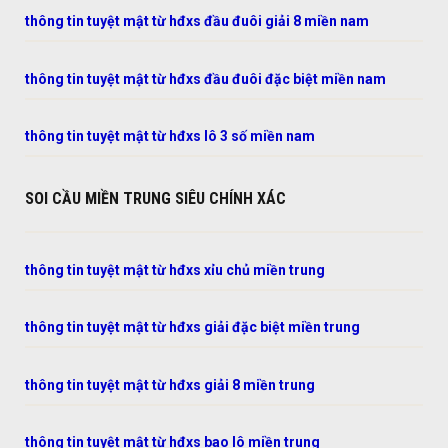
thông tin tuyệt mật từ hđxs đầu đuôi giải 8 miền nam
thông tin tuyệt mật từ hđxs đầu đuôi đặc biệt miền nam
thông tin tuyệt mật từ hđxs lô 3 số miền nam
SOI CẦU MIỀN TRUNG SIÊU CHÍNH XÁC
thông tin tuyệt mật từ hđxs xỉu chủ miền trung
thông tin tuyệt mật từ hđxs giải đặc biệt miền trung
thông tin tuyệt mật từ hđxs giải 8 miền trung
thông tin tuyệt mật từ hđxs bao lô miền trung