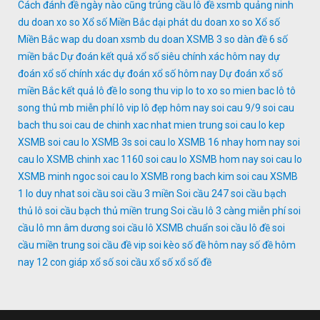
Cách đánh đề ngày nào cũng trúng
cầu lô đề xsmb quảng ninh
du doan xo so Xổ số Miền Bắc dại phát
du doan xo so Xổ số
Miền Bắc wap
du doan xsmb
du doan XSMB 3 so
dàn đề 6 số
miền bắc
Dự đoán kết quả xổ số siêu chính xác hôm nay
dự
đoán xổ số chính xác
dự đoán xổ số hôm nay
Dự đoán xổ số
miền Bắc
kết quả lô đề
lo song thu vip
lo to xo so mien bac
lô tô
song thủ mb miễn phí
lô vip
lô đẹp hôm nay
soi cau 9/9
soi cau
bach thu
soi cau de chinh xac nhat mien trung
soi cau lo kep
XSMB
soi cau lo XSMB 3s
soi cau lo XSMB 16 nhay hom nay
soi
cau lo XSMB chinh xac 1160
soi cau lo XSMB hom nay
soi cau lo
XSMB minh ngoc
soi cau lo XSMB rong bach kim
soi cau XSMB
1 lo duy nhat
soi cầu
soi cầu 3 miền
Soi cầu 247
soi cầu bạch
thủ lô
soi cầu bạch thủ miền trung
Soi cầu lô 3 càng miễn phí
soi
cầu lô mn âm dương
soi cầu lô XSMB chuẩn
soi cầu lô đề
soi
cầu miền trung
soi cầu đề vip
soi kèo số đề hôm nay
số đề hôm
nay 12 con giáp
xổ số soi cầu xổ số
xổ số đề