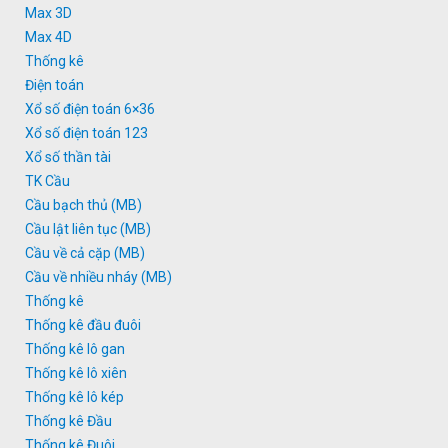
Max 3D
Max 4D
Thống kê
Điện toán
Xổ số điện toán 6×36
Xổ số điện toán 123
Xổ số thần tài
TK Cầu
Cầu bạch thủ (MB)
Cầu lật liên tục (MB)
Cầu về cả cặp (MB)
Cầu về nhiều nháy (MB)
Thống kê
Thống kê đầu đuôi
Thống kê lô gan
Thống kê lô xiên
Thống kê lô kép
Thống kê Đầu
Thống kê Đuôi