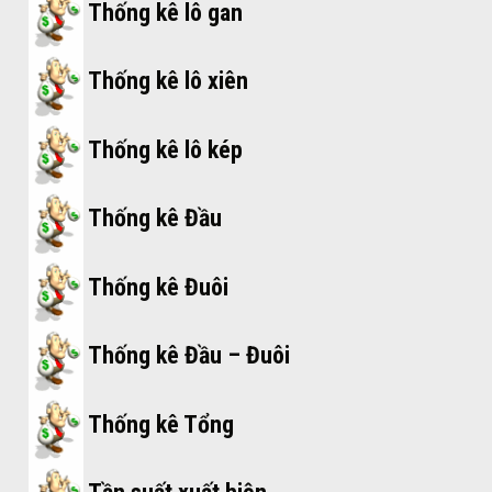
Thống kê lô gan
Thống kê lô xiên
Thống kê lô kép
Thống kê Đầu
Thống kê Đuôi
Thống kê Đầu – Đuôi
Thống kê Tổng