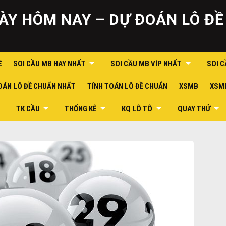
Skip
to
ÀY HÔM NAY – DỰ ĐOÁN LÔ ĐỀ
content
Ề
SOI CẦU MB HAY NHẤT
SOI CẦU MB VÍP NHẤT
SOI C
OÁN LÔ ĐỀ CHUẨN NHẤT
TÍNH TOÁN LÔ ĐỀ CHUẨN
XSMB
XSM
TK CẦU
THỐNG KÊ
KQ LÔ TÔ
QUAY THỬ