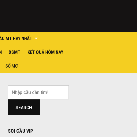
ẦU MT HAY NHẤT
N
XSMT
KẾT QUẢ HÔM NAY
SỔ MƠ
SEARCH
SOI CẦU VIP