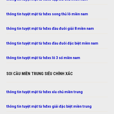
thông tin tuyệt mật từ hđxs song thủ lô miền nam
thông tin tuyệt mật từ hđxs đầu đuôi giải 8 miền nam
thông tin tuyệt mật từ hđxs đầu đuôi đặc biệt miền nam
thông tin tuyệt mật từ hđxs lô 3 số miền nam
SOI CẦU MIỀN TRUNG SIÊU CHÍNH XÁC
thông tin tuyệt mật từ hđxs xỉu chủ miền trung
thông tin tuyệt mật từ hđxs giải đặc biệt miền trung