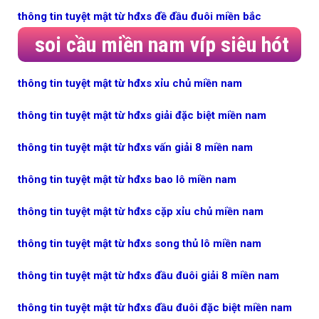
thông tin tuyệt mật từ hđxs đề đầu đuôi miền bắc
soi cầu miền nam víp siêu hót
thông tin tuyệt mật từ hđxs xỉu chủ miền nam
thông tin tuyệt mật từ hđxs giải đặc biệt miền nam
thông tin tuyệt mật từ hđxs vấn giải 8 miền nam
thông tin tuyệt mật từ hđxs bao lô miền nam
thông tin tuyệt mật từ hđxs cặp xỉu chủ miền nam
thông tin tuyệt mật từ hđxs song thủ lô miền nam
thông tin tuyệt mật từ hđxs đầu đuôi giải 8 miền nam
thông tin tuyệt mật từ hđxs đầu đuôi đặc biệt miền nam