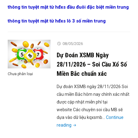
thông tin tuyệt mật từ hđxs đầu đuôi đặc biệt miền trung
thông tin tuyệt mật từ hđxs lô 3 số miền trung
08/05/2026
Dự Đoán XSMB Ngày
28/11/2026 – Soi Cầu Xổ Số
Miền Bắc chuẩn xác
Chưa phân loại
Dự đoán XSMB ngày 28/11/2026 Soi
cầu miền Bắc hôm nay chính xác nhất
được cập nhật miễn phí tại
website Các chuyên soi cầu MB sẽ
dựa vào dữ liệu kqxsmb…
Continue
"Dự
reading
Đoán