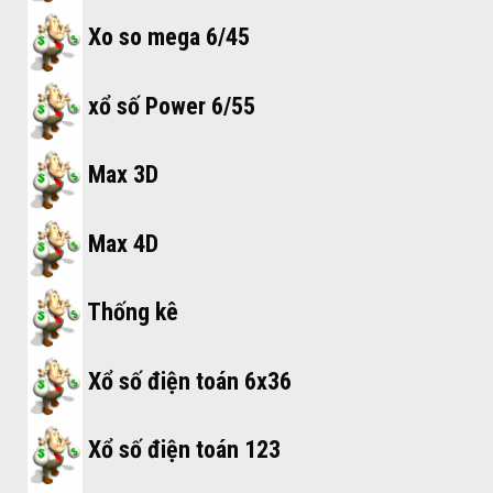
Xo so mega 6/45
xổ số Power 6/55
Max 3D
Max 4D
Thống kê
Xổ số điện toán 6x36
Xổ số điện toán 123