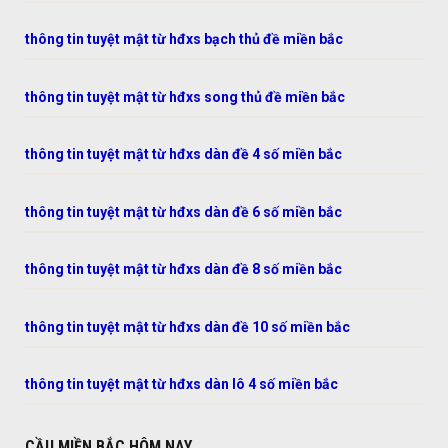
thông tin tuyệt mật từ hđxs bạch thủ đề miền bắc
thông tin tuyệt mật từ hđxs song thủ đề miền bắc
thông tin tuyệt mật từ hđxs dàn đề 4 số miền bắc
thông tin tuyệt mật từ hđxs dàn đề 6 số miền bắc
thông tin tuyệt mật từ hđxs dàn đề 8 số miền bắc
thông tin tuyệt mật từ hđxs dàn đề 10 số miền bắc
thông tin tuyệt mật từ hđxs dàn lô 4 số miền bắc
CẦU MIỀN BẮC HÔM NAY