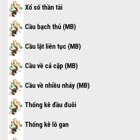
Xổ số thần tài
Cầu bạch thủ (MB)
Cầu lật liên tục (MB)
Cầu về cả cặp (MB)
Cầu về nhiều nháy (MB)
Thống kê đầu đuôi
Thống kê lô gan