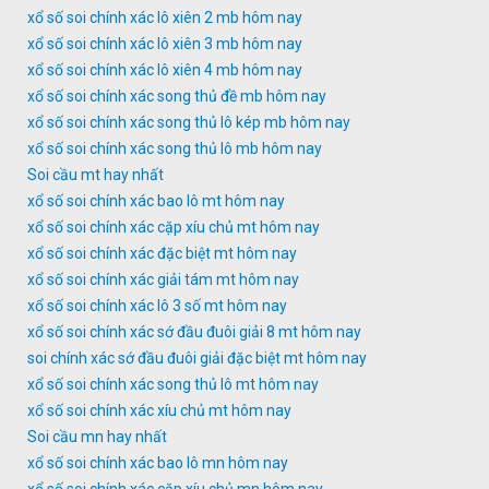
xổ số soi chính xác lô xiên 2 mb hôm nay
xổ số soi chính xác lô xiên 3 mb hôm nay
xổ số soi chính xác lô xiên 4 mb hôm nay
xổ số soi chính xác song thủ đề mb hôm nay
xổ số soi chính xác song thủ lô kép mb hôm nay
xổ số soi chính xác song thủ lô mb hôm nay
Soi cầu mt hay nhất
xổ số soi chính xác bao lô mt hôm nay
xổ số soi chính xác cặp xíu chủ mt hôm nay
xổ số soi chính xác đặc biệt mt hôm nay
xổ số soi chính xác giải tám mt hôm nay
xổ số soi chính xác lô 3 số mt hôm nay
xổ số soi chính xác sớ đầu đuôi giải 8 mt hôm nay
soi chính xác sớ đầu đuôi giải đặc biệt mt hôm nay
xổ số soi chính xác song thủ lô mt hôm nay
xổ số soi chính xác xíu chủ mt hôm nay
Soi cầu mn hay nhất
xổ số soi chính xác bao lô mn hôm nay
xổ số soi chính xác cặp xíu chủ mn hôm nay