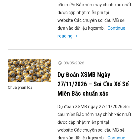
Miền
cầu miền Bắc hôm nay chính xác nhất
Bắc
được cập nhật miễn phí tại
chuẩn
website Các chuyên soi cầu MB sẽ
xác"
dựa vào dữ liệu kqxsmb…
Continue
"Dự
reading
Đoán
XSMB
Ngày
08/05/2026
24/11/2026
Dự Đoán XSMB Ngày
–
Soi
27/11/2026 – Soi Cầu Xổ Số
Chưa phân loại
Cầu
Miền Bắc chuẩn xác
Xổ
Số
Dự đoán XSMB ngày 27/11/2026 Soi
Miền
cầu miền Bắc hôm nay chính xác nhất
Bắc
được cập nhật miễn phí tại
chuẩn
website Các chuyên soi cầu MB sẽ
xác"
dựa vào dữ liệu kqxsmb…
Continue