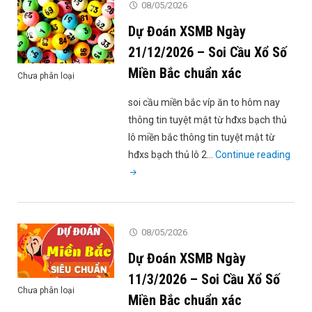
08/05/2026
17/3/2026
Dự Đoán XSMB Ngày
–
Soi
21/12/2026 – Soi Cầu Xổ Số
Cầu
Miền Bắc chuẩn xác
Chưa phân loại
Xổ
Số
soi cầu miền bắc víp ăn to hôm nay
Miền
thông tin tuyệt mật từ hđxs bạch thủ
Bắc
lô miền bắc thông tin tuyệt mật từ
chuẩn
"Dự
hđxs bạch thủ lô 2…
Continue reading
xác"
Đoá
XSM
Ngà
21/1
08/05/2026
–
Dự Đoán XSMB Ngày
Soi
Cầu
11/3/2026 – Soi Cầu Xổ Số
Chưa phân loại
Xổ
Miền Bắc chuẩn xác
Số