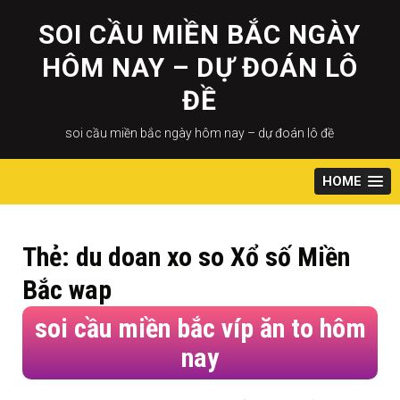
Skip
to
SOI CẦU MIỀN BẮC NGÀY
content
HÔM NAY – DỰ ĐOÁN LÔ
ĐỀ
soi cầu miền bắc ngày hôm nay – dự đoán lô đề
HOME
Thẻ:
du doan xo so Xổ số Miền
Bắc wap
soi cầu miền bắc víp ăn to hôm
nay