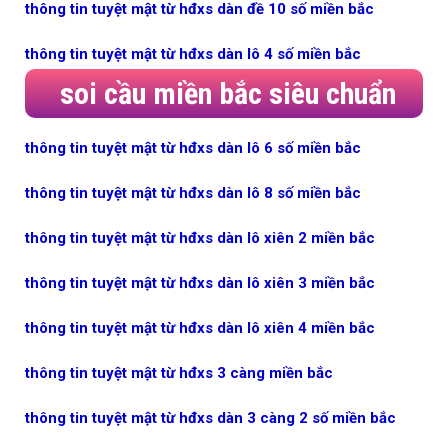
thông tin tuyệt mật từ hđxs dàn đề 10 số miền bắc
thông tin tuyệt mật từ hđxs dàn lô 4 số miền bắc
soi cầu miền bắc siêu chuẩn
thông tin tuyệt mật từ hđxs dàn lô 6 số miền bắc
thông tin tuyệt mật từ hđxs dàn lô 8 số miền bắc
thông tin tuyệt mật từ hđxs dàn lô xiên 2 miền bắc
thông tin tuyệt mật từ hđxs dàn lô xiên 3 miền bắc
thông tin tuyệt mật từ hđxs dàn lô xiên 4 miền bắc
thông tin tuyệt mật từ hđxs 3 càng miền bắc
thông tin tuyệt mật từ hđxs dàn 3 càng 2 số miền bắc