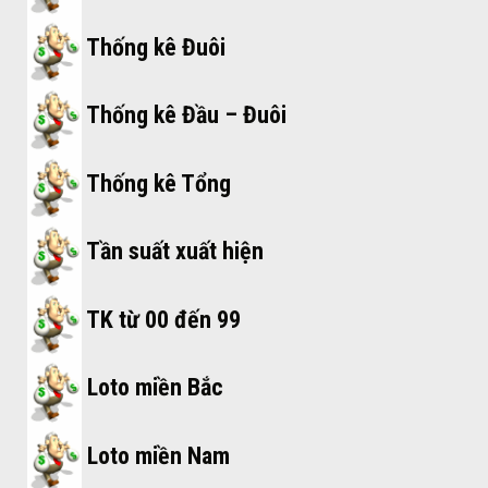
Thống kê Đuôi
Thống kê Đầu – Đuôi
Thống kê Tổng
Tần suất xuất hiện
TK từ 00 đến 99
Loto miền Bắc
Loto miền Nam