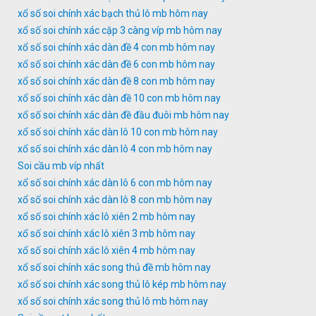
xổ số soi chính xác bạch thủ lô mb hôm nay
xổ số soi chính xác cặp 3 càng víp mb hôm nay
xổ số soi chính xác dàn đề 4 con mb hôm nay
xổ số soi chính xác dàn đề 6 con mb hôm nay
xổ số soi chính xác dàn đề 8 con mb hôm nay
xổ số soi chính xác dàn đề 10 con mb hôm nay
xổ số soi chính xác dàn đề đầu đuôi mb hôm nay
xổ số soi chính xác dàn lô 10 con mb hôm nay
xổ số soi chính xác dàn lô 4 con mb hôm nay
Soi cầu mb víp nhất
xổ số soi chính xác dàn lô 6 con mb hôm nay
xổ số soi chính xác dàn lô 8 con mb hôm nay
xổ số soi chính xác lô xiên 2 mb hôm nay
xổ số soi chính xác lô xiên 3 mb hôm nay
xổ số soi chính xác lô xiên 4 mb hôm nay
xổ số soi chính xác song thủ đề mb hôm nay
xổ số soi chính xác song thủ lô kép mb hôm nay
xổ số soi chính xác song thủ lô mb hôm nay