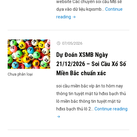
chuẩn
website Các chuyên soi cầu MB sẽ
xác"
dựa vào dữ liệu kqxsmb…
Continue
"Dự
reading
Đoán
XSMB
Ngày
07/05/2026
19/2/2026
Dự Đoán XSMB Ngày
–
Soi
21/12/2026 – Soi Cầu Xổ Số
Cầu
Miền Bắc chuẩn xác
Chưa phân loại
Xổ
Số
soi cầu miền bắc víp ăn to hôm nay
Miền
thông tin tuyệt mật từ hđxs bạch thủ
Bắc
lô miền bắc thông tin tuyệt mật từ
chuẩn
"Dự
hđxs bạch thủ lô 2…
Continue reading
xác"
Đoá
XSM
Ngà