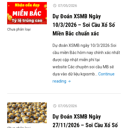
21/1
07/05/2026
–
Dự Đoán XSMB Ngày
Soi
Cầu
10/3/2026 – Soi Cầu Xổ Số
Chưa phân loại
Xổ
Miền Bắc chuẩn xác
Số
Miền
Dự đoán XSMB ngày 10/3/2026 Soi
Bắc
cầu miền Bắc hôm nay chính xác nhất
chuẩ
được cập nhật miễn phí tại
xác"
website Các chuyên soi cầu MB sẽ
dựa vào dữ liệu kqxsmb…
Continue
"Dự
reading
Đoán
XSMB
Ngày
07/05/2026
10/3/2026
Dự Đoán XSMB Ngày
–
Soi
27/11/2026 – Soi Cầu Xổ Số