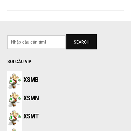
Đoán
XSMB
Ngày
10/2/2026
–
Soi
SEARCH
Cầu
Xổ
SOI CẦU VIP
Số
Miền
Bắc
XSMB
chuẩn
xác"
XSMN
XSMT