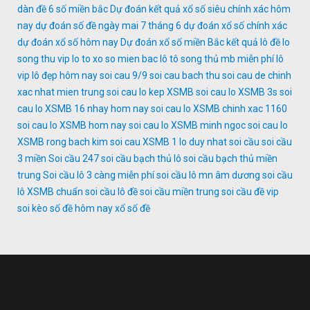
dàn đề 6 số miền bắc
Dự đoán kết quả xổ số siêu chính xác hôm
nay
dự đoán số đề ngày mai 7 tháng 6
dự đoán xổ số chính xác
dự đoán xổ số hôm nay
Dự đoán xổ số miền Bắc
kết quả lô đề
lo
song thu vip
lo to xo so mien bac
lô tô song thủ mb miễn phí
lô
vip
lô đẹp hôm nay
soi cau 9/9
soi cau bach thu
soi cau de chinh
xac nhat mien trung
soi cau lo kep XSMB
soi cau lo XSMB 3s
soi
cau lo XSMB 16 nhay hom nay
soi cau lo XSMB chinh xac 1160
soi cau lo XSMB hom nay
soi cau lo XSMB minh ngoc
soi cau lo
XSMB rong bach kim
soi cau XSMB 1 lo duy nhat
soi cầu
soi cầu
3 miền
Soi cầu 247
soi cầu bạch thủ lô
soi cầu bạch thủ miền
trung
Soi cầu lô 3 càng miễn phí
soi cầu lô mn âm dương
soi cầu
lô XSMB chuẩn
soi cầu lô đề
soi cầu miền trung
soi cầu đề vip
soi kèo số đề hôm nay
xổ số đề