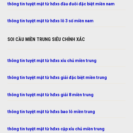
thông tin tuyệt mật từ hđxs đầu đuôi đặc biệt miền nam
thông tin tuyệt mật từ hđxs lô 3 số miền nam
SOI CẦU MIỀN TRUNG SIÊU CHÍNH XÁC
thông tin tuyệt mật từ hđxs xỉu chủ miền trung
thông tin tuyệt mật từ hđxs giải đặc biệt miền trung
thông tin tuyệt mật từ hđxs giải 8 miền trung
thông tin tuyệt mật từ hđxs bao lô miền trung
thông tin tuyệt mật từ hđxs cặp xỉu chủ miền trung