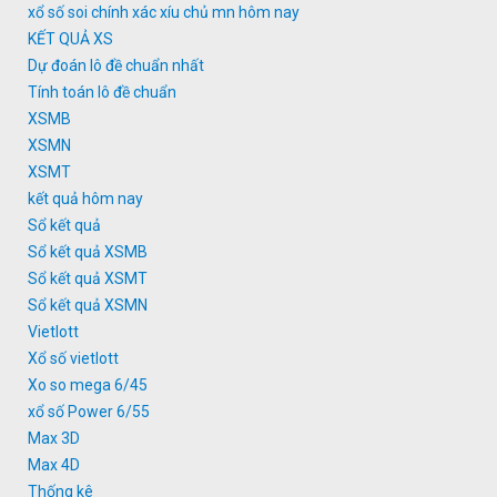
xổ số soi chính xác xíu chủ mn hôm nay
KẾT QUẢ XS
Dự đoán lô đề chuẩn nhất
Tính toán lô đề chuẩn
XSMB
XSMN
XSMT
kết quả hôm nay
Sổ kết quả
Sổ kết quả XSMB
Sổ kết quả XSMT
Sổ kết quả XSMN
Vietlott
Xổ số vietlott
Xo so mega 6/45
xổ số Power 6/55
Max 3D
Max 4D
Thống kê