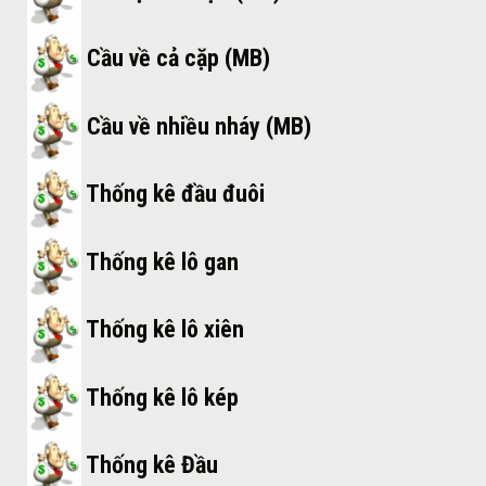
Cầu về cả cặp (MB)
Cầu về nhiều nháy (MB)
Thống kê đầu đuôi
Thống kê lô gan
Thống kê lô xiên
Thống kê lô kép
Thống kê Đầu