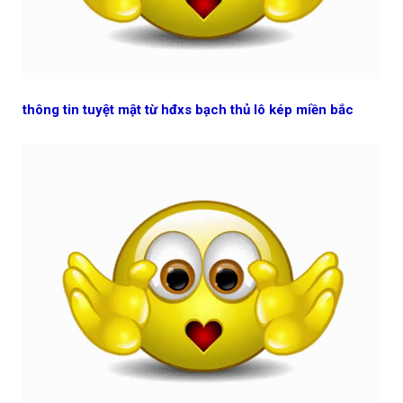
thông tin tuyệt mật từ hđxs bạch thủ lô kép miền bắc