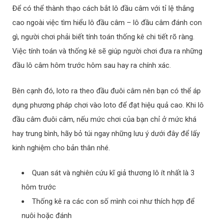
Để có thể thành thạo cách bắt lô đầu câm với tỉ lệ thắng
cao ngoài việc tìm hiểu lô đầu câm – lô đầu câm đánh con
gì, người chơi phải biết tính toán thống kê chi tiết rõ ràng.
Việc tính toán và thống kê sẽ giúp người chơi đưa ra những
đầu lô câm hôm trước hôm sau hay ra chính xác.
Bên cạnh đó, loto ra theo đầu đuôi câm nên bạn có thể áp
dụng phương pháp chơi vào loto để đạt hiệu quả cao. Khi lô
đầu câm đuôi câm, nếu mức chơi của bạn chỉ ở mức khá
hay trung bình, hãy bỏ túi ngay những lưu ý dưới đây để lấy
kinh nghiệm cho bản thân nhé.
Quan sát và nghiên cứu kĩ giả thương lô ít nhất là 3
hôm trước
Thống kê ra các con số mình coi như thích hợp để
nuôi hoặc đánh