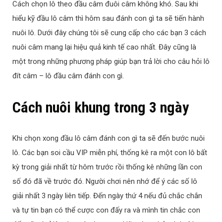
Cách chọn lô theo đầu câm đuôi câm không khó. Sau khi
hiểu kỹ đầu lô câm thì hôm sau đánh con gì ta sẽ tiến hành
nuôi lô. Dưới đây chúng tôi sẽ cung cấp cho các bạn 3 cách
nuôi câm mang lại hiệu quả kinh tế cao nhất. Đây cũng là
một trong những phương pháp giúp bạn trả lời cho câu hỏi lô
đít câm – lô đầu câm đánh con gì.
Cách nuôi khung trong 3 ngày
Khi chọn xong đầu lô câm đánh con gì ta sẽ đến bước nuôi
lô. Các bạn soi cầu VIP miễn phí, thống kê ra một con lô bất
kỳ trong giải nhất từ hôm trước rồi thống kê những lần con
số đó đã về trước đó. Người chơi nên nhớ để ý các số lô
giải nhất 3 ngày liên tiếp. Đến ngày thứ 4 nếu đủ chắc chắn
và tự tin bạn có thể cược con đấy ra và mình tin chắc con