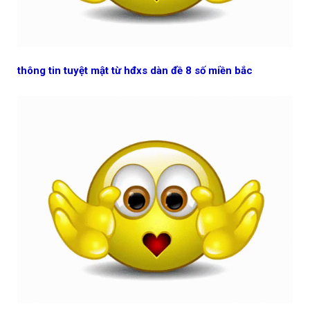
thông tin tuyệt mật từ hđxs dàn đề 8 số miền bắc