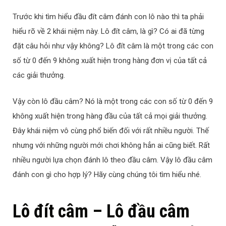
Trước khi tìm hiểu đầu đít câm đánh con lô nào thì ta phải
hiểu rõ về 2 khái niệm này. Lô đít câm, là gì? Có ai đã từng
đặt câu hỏi như vậy không? Lô đít câm là một trong các con
số từ 0 đến 9 không xuất hiện trong hàng đơn vị của tất cả
các giải thưởng.
Vậy còn lô đầu câm? Nó là một trong các con số từ 0 đến 9
không xuất hiện trong hàng đầu của tất cả mọi giải thưởng.
Đây khái niệm vô cùng phổ biến đối với rất nhiều người. Thế
nhưng với những người mới chơi không hẳn ai cũng biết. Rất
nhiều người lựa chọn đánh lô theo đầu câm. Vậy lô đầu câm
đánh con gì cho hợp lý? Hãy cùng chúng tôi tìm hiểu nhé.
Lô đít câm – Lô đầu câm