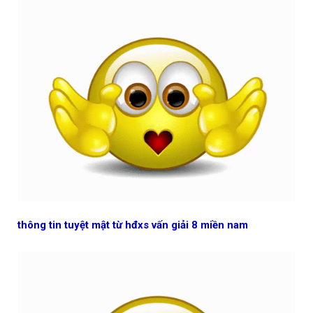
thông tin tuyệt mật từ hđxs vấn giải 8 miền nam