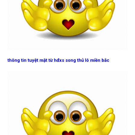
thông tin tuyệt mật từ hđxs song thủ lô miền bắc