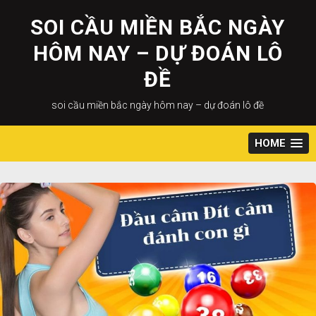
Skip
to
SOI CẦU MIỀN BẮC NGÀY
content
HÔM NAY – DỰ ĐOÁN LÔ
ĐỀ
soi cầu miền bắc ngày hôm nay – dự đoán lô đề
HOME