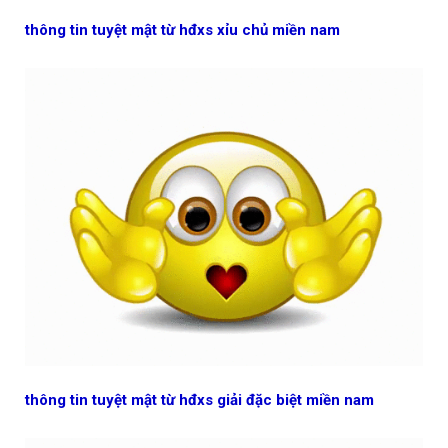
thông tin tuyệt mật từ hđxs xỉu chủ miền nam
thông tin tuyệt mật từ hđxs giải đặc biệt miền nam