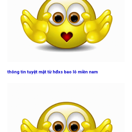
thông tin tuyệt mật từ hđxs bao lô miền nam