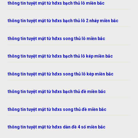
thông tin tuyệt mật từ hđxs bạch thủ lô miền bắc
thông tin tuyệt mật từ hđxs bạch thủ lô 2 nháy miền bắc
thông tin tuyệt mật từ hđxs song thủ lô miền bắc
thông tin tuyệt mật từ hđxs bạch thủ lô kép miền bắc
thông tin tuyệt mật từ hđxs song thủ lô kép miền bắc
thông tin tuyệt mật từ hđxs bạch thủ đề miền bắc
thông tin tuyệt mật từ hđxs song thủ đề miền bắc
thông tin tuyệt mật từ hđxs dàn đề 4 số miền bắc