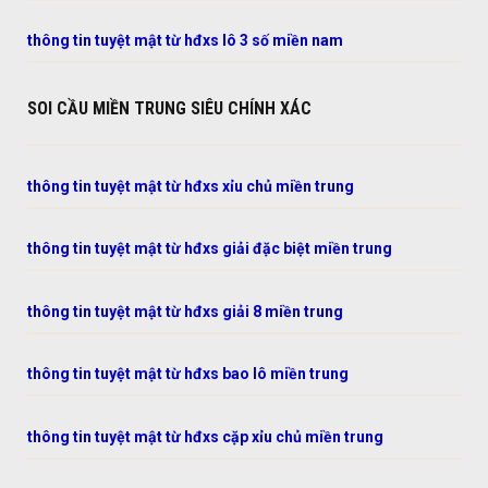
thông tin tuyệt mật từ hđxs lô 3 số miền nam
SOI CẦU MIỀN TRUNG SIÊU CHÍNH XÁC
thông tin tuyệt mật từ hđxs xỉu chủ miền trung
thông tin tuyệt mật từ hđxs giải đặc biệt miền trung
thông tin tuyệt mật từ hđxs giải 8 miền trung
thông tin tuyệt mật từ hđxs bao lô miền trung
thông tin tuyệt mật từ hđxs cặp xỉu chủ miền trung