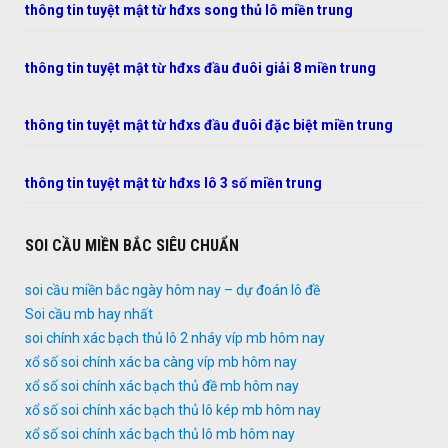
thông tin tuyệt mật từ hđxs song thủ lô miền trung
thông tin tuyệt mật từ hđxs đầu đuôi giải 8 miền trung
thông tin tuyệt mật từ hđxs đầu đuôi đặc biệt miền trung
thông tin tuyệt mật từ hđxs lô 3 số miền trung
SOI CẦU MIỀN BẮC SIÊU CHUẨN
soi cầu miền bắc ngày hôm nay – dự đoán lô đề
Soi cầu mb hay nhất
soi chính xác bạch thủ lô 2 nháy víp mb hôm nay
xổ số soi chính xác ba càng víp mb hôm nay
xổ số soi chính xác bạch thủ đề mb hôm nay
xổ số soi chính xác bạch thủ lô kép mb hôm nay
xổ số soi chính xác bạch thủ lô mb hôm nay