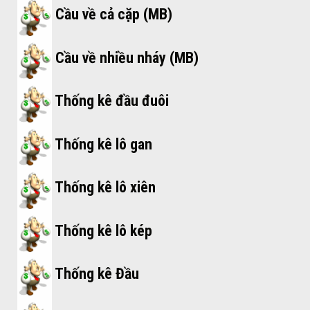
Cầu về cả cặp (MB)
Cầu về nhiều nháy (MB)
Thống kê đầu đuôi
Thống kê lô gan
Thống kê lô xiên
Thống kê lô kép
Thống kê Đầu