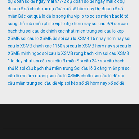
dự đoán số đề ngày mai 9/7/2
dự đoán số đề ngày mai ok
dự
đoán xổ số chính xác
dự đoán xổ số hôm nay
Dự đoán xổ số
miền Bắc
kết quả lô đề
lo song thu vip
lo to xo so mien bac
lô tô
song thủ mb miễn phí
lô vip
lô đẹp hôm nay
soi cau 9/9
soi cau
bach thu
soi cau de chinh xac nhat mien trung
soi cau lo kep
XSMB
soi cau lo XSMB 3s
soi cau lo XSMB 16 nhay hom nay
soi
cau lo XSMB chinh xac 1160
soi cau lo XSMB hom nay
soi cau lo
XSMB minh ngoc
soi cau lo XSMB rong bach kim
soi cau XSMB
1 lo duy nhat
soi cầu
soi cầu 3 miền
Soi cầu 247
soi cầu bạch
thủ lô
soi cầu bạch thủ miền trung
Soi cầu lô 3 càng miễn phí
soi
cầu lô mn âm dương
soi cầu lô XSMB chuẩn
soi cầu lô đề
soi
cầu miền trung
soi cầu đề vip
soi kèo số đề hôm nay
xổ số đề