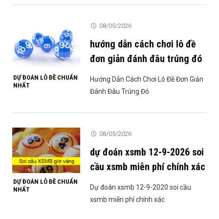
nhớ
lô
08/05/2026
đề
hướng dẫn cách chơi lô đề
đầu
câm
đơn giản đánh đâu trúng đó
đít
DỰ ĐOÁN LÔ ĐỀ CHUẨN
Hướng Dẫn Cách Chơi Lô Đề Đơn Giản
câm
NHẤT
Đánh Đâu Trúng Đó
miền
Bắc"
08/05/2026
dự đoán xsmb 12-9-2026 soi
cầu xsmb miễn phí chính xác
DỰ ĐOÁN LÔ ĐỀ CHUẨN
Dự đoán xsmb 12-9-2020 soi cầu
NHẤT
xsmb miễn phí chính xác