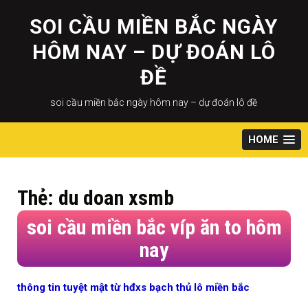
Skip
to
SOI CẦU MIỀN BẮC NGÀY
content
HÔM NAY – DỰ ĐOÁN LÔ
ĐỀ
soi cầu miền bắc ngày hôm nay – dự đoán lô đề
HOME
Thẻ:
du doan xsmb
soi cầu miền bắc víp ăn to hôm
nay
thông tin tuyệt mật từ hđxs bạch thủ lô miền bắc