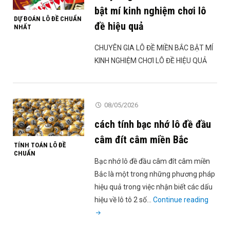
bật mí kinh nghiệm chơi lô
DỰ ĐOÁN LÔ ĐỀ CHUẨN
đề hiệu quả
NHẤT
CHUYÊN GIA LÔ ĐỀ MIỀN BẮC BẬT MÍ
KINH NGHIỆM CHƠI LÔ ĐỀ HIỆU QUẢ
08/05/2026
cách tính bạc nhớ lô đề đầu
câm đít câm miền Bắc
TÍNH TOÁN LÔ ĐỀ
CHUẨN
Bạc nhớ lô đề đầu câm đít câm miền
Bắc là một trong những phương pháp
hiệu quả trong việc nhận biết các dấu
"cách
hiệu về lô tô 2 số…
Continue reading
tính
bạc