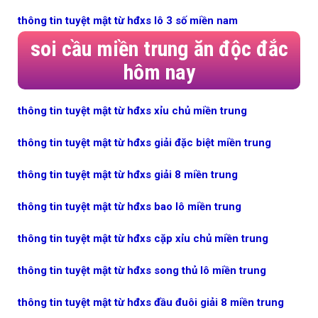
thông tin tuyệt mật từ hđxs lô 3 số miền nam
soi cầu miền trung ăn độc đắc
hôm nay
thông tin tuyệt mật từ hđxs xỉu chủ miền trung
thông tin tuyệt mật từ hđxs giải đặc biệt miền trung
thông tin tuyệt mật từ hđxs giải 8 miền trung
thông tin tuyệt mật từ hđxs bao lô miền trung
thông tin tuyệt mật từ hđxs cặp xỉu chủ miền trung
thông tin tuyệt mật từ hđxs song thủ lô miền trung
thông tin tuyệt mật từ hđxs đầu đuôi giải 8 miền trung