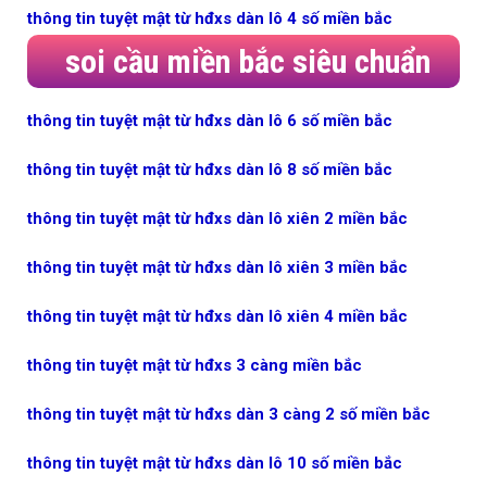
thông tin tuyệt mật từ hđxs dàn lô 4 số miền bắc
soi cầu miền bắc siêu chuẩn
thông tin tuyệt mật từ hđxs dàn lô 6 số miền bắc
thông tin tuyệt mật từ hđxs dàn lô 8 số miền bắc
thông tin tuyệt mật từ hđxs dàn lô xiên 2 miền bắc
thông tin tuyệt mật từ hđxs dàn lô xiên 3 miền bắc
thông tin tuyệt mật từ hđxs dàn lô xiên 4 miền bắc
thông tin tuyệt mật từ hđxs 3 càng miền bắc
thông tin tuyệt mật từ hđxs dàn 3 càng 2 số miền bắc
thông tin tuyệt mật từ hđxs dàn lô 10 số miền bắc