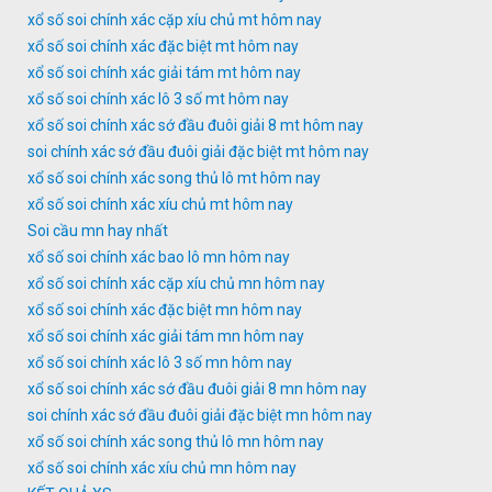
xổ số soi chính xác cặp xíu chủ mt hôm nay
xổ số soi chính xác đặc biệt mt hôm nay
xổ số soi chính xác giải tám mt hôm nay
xổ số soi chính xác lô 3 số mt hôm nay
xổ số soi chính xác sớ đầu đuôi giải 8 mt hôm nay
soi chính xác sớ đầu đuôi giải đặc biệt mt hôm nay
xổ số soi chính xác song thủ lô mt hôm nay
xổ số soi chính xác xíu chủ mt hôm nay
Soi cầu mn hay nhất
xổ số soi chính xác bao lô mn hôm nay
xổ số soi chính xác cặp xíu chủ mn hôm nay
xổ số soi chính xác đặc biệt mn hôm nay
xổ số soi chính xác giải tám mn hôm nay
xổ số soi chính xác lô 3 số mn hôm nay
xổ số soi chính xác sớ đầu đuôi giải 8 mn hôm nay
soi chính xác sớ đầu đuôi giải đặc biệt mn hôm nay
xổ số soi chính xác song thủ lô mn hôm nay
xổ số soi chính xác xíu chủ mn hôm nay