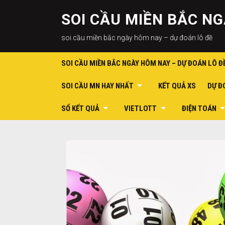
SOI CẦU MIỀN BẮC NG
soi cầu miền bắc ngày hôm nay – dự đoán lô đề
SOI CẦU MIỀN BẮC NGÀY HÔM NAY – DỰ ĐOÁN LÔ Đ
SOI CẦU MN HAY NHẤT
KẾT QUẢ XS
DỰ Đ
SỔ KẾT QUẢ
VIETLOTT
ĐIỆN TOÁN