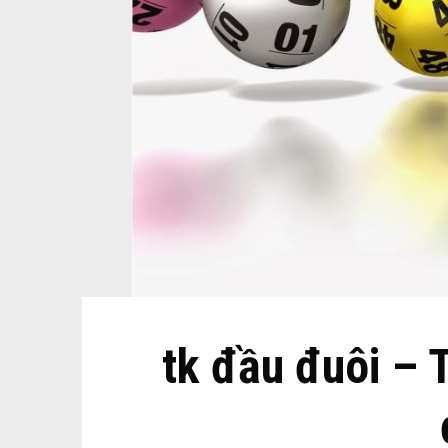
tk đầu đuôi – 