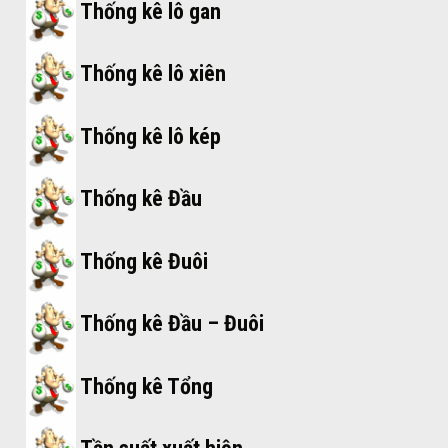
Thống kê lô gan
Thống kê lô xiên
Thống kê lô kép
Thống kê Đầu
Thống kê Đuôi
Thống kê Đầu – Đuôi
Thống kê Tổng