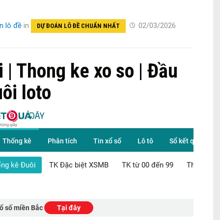
n lô đề
in
02/03/2026
DỰ ĐOÁN LÔ ĐỀ CHUẨN NHẤT
 | Thong ke xo so | Đầu
ôi loto