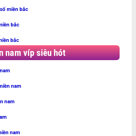
 số miền bắc
 miền bắc
miền bắc
n nam víp siêu hót
n nam
 miền nam
iền nam
nam
 miền nam