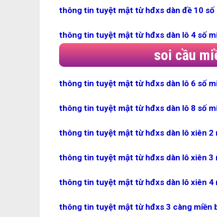
thông tin tuyệt mật từ hđxs dàn đề 10 số
thông tin tuyệt mật từ hđxs dàn lô 4 số m
soi cầu mi
thông tin tuyệt mật từ hđxs dàn lô 6 số m
thông tin tuyệt mật từ hđxs dàn lô 8 số m
thông tin tuyệt mật từ hđxs dàn lô xiên 2
thông tin tuyệt mật từ hđxs dàn lô xiên 3
thông tin tuyệt mật từ hđxs dàn lô xiên 4
thông tin tuyệt mật từ hđxs 3 càng miền 