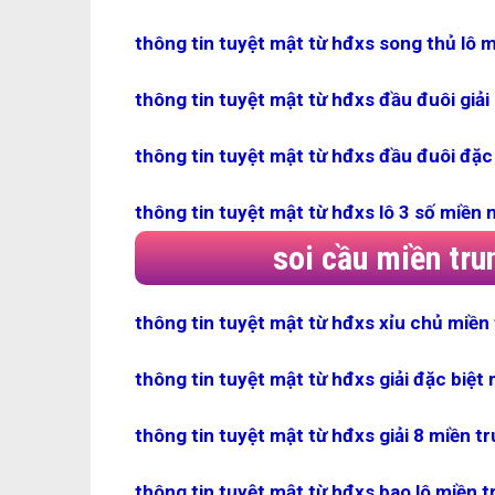
thông tin tuyệt mật từ hđxs song thủ lô 
thông tin tuyệt mật từ hđxs đầu đuôi giả
thông tin tuyệt mật từ hđxs đầu đuôi đặc
thông tin tuyệt mật từ hđxs lô 3 số miền
soi cầu miền tr
thông tin tuyệt mật từ hđxs xỉu chủ miền
thông tin tuyệt mật từ hđxs giải đặc biệt
thông tin tuyệt mật từ hđxs giải 8 miền t
thông tin tuyệt mật từ hđxs bao lô miền 