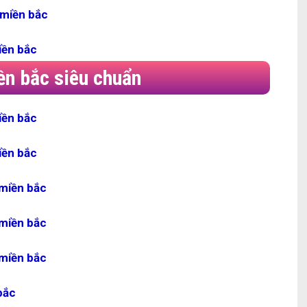
 miền bắc
iền bắc
ền bắc siêu chuẩn
iền bắc
iền bắc
 miền bắc
 miền bắc
 miền bắc
bắc