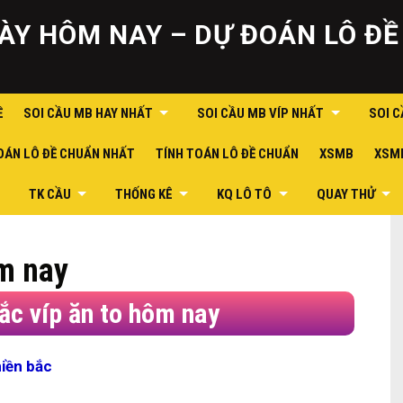
Skip
to
ÀY HÔM NAY – DỰ ĐOÁN LÔ ĐỀ
content
Ề
SOI CẦU MB HAY NHẤT
SOI CẦU MB VÍP NHẤT
SOI C
OÁN LÔ ĐỀ CHUẨN NHẤT
TÍNH TOÁN LÔ ĐỀ CHUẨN
XSMB
XSM
TK CẦU
THỐNG KÊ
KQ LÔ TÔ
QUAY THỬ
m nay
ắc víp ăn to hôm nay
miền bắc