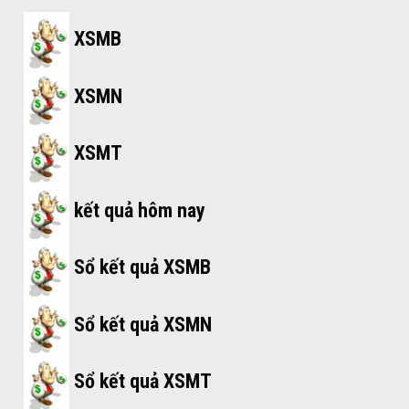
XSMB
XSMN
XSMT
kết quả hôm nay
Sổ kết quả XSMB
Sổ kết quả XSMN
Sổ kết quả XSMT