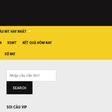
ẦU MT HAY NHẤT
N
XSMT
KẾT QUẢ HÔM NAY
SỔ MƠ
SEARCH
SOI CẦU VIP