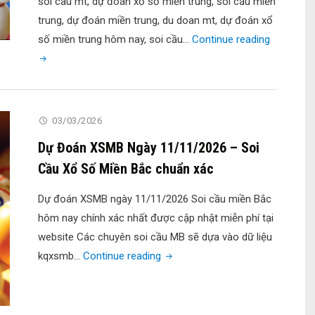
soi cau mt, dự đoán xổ số miền trung, soi cầu miền
trung, dự đoán miền trung, du doan mt, dự đoán xổ
"xổ
số miền trung hôm nay, soi cầu…
Continue reading
số
soi
chính
xác
03/03/2026
cặp
Dự Đoán XSMB Ngày 11/11/2026 – Soi
xíu
Cầu Xổ Số Miền Bắc chuẩn xác
chủ
mt
Dự đoán XSMB ngày 11/11/2026 Soi cầu miền Bắc
hôm
hôm nay chính xác nhất được cập nhật miễn phí tại
nay"
website Các chuyên soi cầu MB sẽ dựa vào dữ liệu
"Dự
kqxsmb…
Continue reading
Đoán
XSMB
Ngày