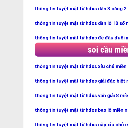
thông tin tuyệt mật từ hđxs dàn 3 càng 2
thông tin tuyệt mật từ hđxs dàn lô 10 số
thông tin tuyệt mật từ hđxs đề đầu đuôi 
soi cầu miề
thông tin tuyệt mật từ hđxs xỉu chủ miề
thông tin tuyệt mật từ hđxs giải đặc biệt
thông tin tuyệt mật từ hđxs vấn giải 8 m
thông tin tuyệt mật từ hđxs bao lô miền 
thông tin tuyệt mật từ hđxs cặp xỉu chủ