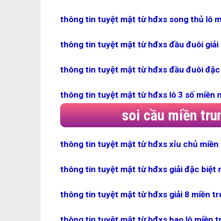
thông tin tuyệt mật từ hđxs song thủ lô 
thông tin tuyệt mật từ hđxs đầu đuôi giả
thông tin tuyệt mật từ hđxs đầu đuôi đặc
thông tin tuyệt mật từ hđxs lô 3 số miền
soi cầu miền tr
thông tin tuyệt mật từ hđxs xỉu chủ miền
thông tin tuyệt mật từ hđxs giải đặc biệt
thông tin tuyệt mật từ hđxs giải 8 miền t
thông tin tuyệt mật từ hđxs bao lô miền 