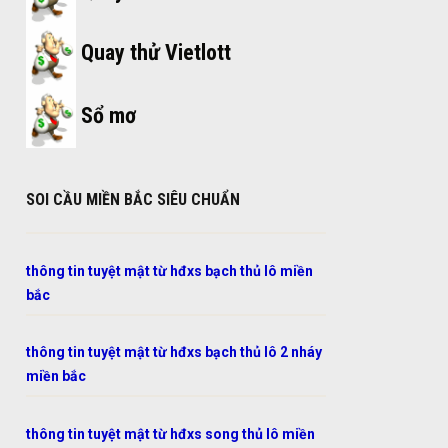
Quay thử Vietlott
Sổ mơ
SOI CẦU MIỀN BẮC SIÊU CHUẨN
thông tin tuyệt mật từ hđxs bạch thủ lô miền
bắc
thông tin tuyệt mật từ hđxs bạch thủ lô 2 nháy
miền bắc
thông tin tuyệt mật từ hđxs song thủ lô miền