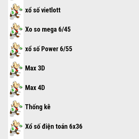
xổ số vietlott
Xo so mega 6/45
xổ số Power 6/55
Max 3D
Max 4D
Thống kê
Xổ số điện toán 6x36