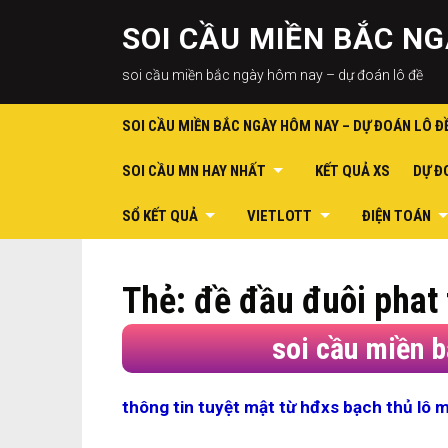
SOI CẦU MIỀN BẮC NG
soi cầu miền bắc ngày hôm nay – dự đoán lô đề
SOI CẦU MIỀN BẮC NGÀY HÔM NAY – DỰ ĐOÁN LÔ Đ
SOI CẦU MN HAY NHẤT
KẾT QUẢ XS
DỰ Đ
SỔ KẾT QUẢ
VIETLOTT
ĐIỆN TOÁN
Thẻ:
đề đầu đuôi phat 
soi cầu miền b
thông tin tuyệt mật từ hđxs bạch thủ lô 