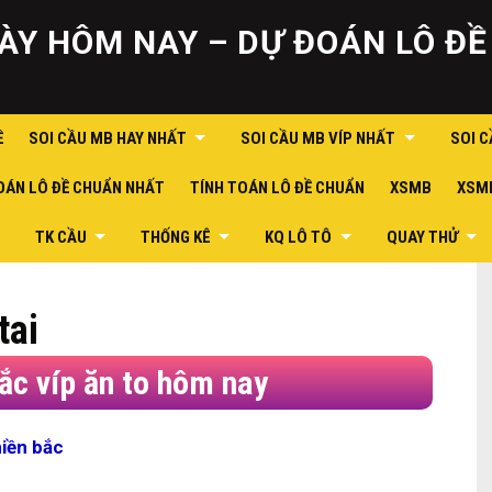
Skip
to
ÀY HÔM NAY – DỰ ĐOÁN LÔ ĐỀ
content
Ề
SOI CẦU MB HAY NHẤT
SOI CẦU MB VÍP NHẤT
SOI C
OÁN LÔ ĐỀ CHUẨN NHẤT
TÍNH TOÁN LÔ ĐỀ CHUẨN
XSMB
XSM
TK CẦU
THỐNG KÊ
KQ LÔ TÔ
QUAY THỬ
tai
ắc víp ăn to hôm nay
miền bắc