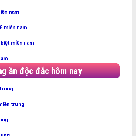
miền nam
i 8 miền nam
 biệt miền nam
 nam
ung ăn độc đắc hôm nay
 trung
 miền trung
rung
trung