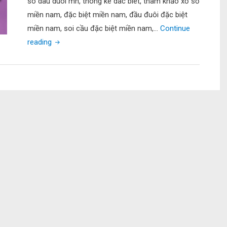
so dau duoi mn, thong ke dac biet, tham khảo xổ số
miền nam, đặc biệt miền nam, đầu đuôi đặc biệt
miền nam, soi cầu đặc biệt miền nam,…
Continue
"soi
reading
chính
xác
sớ
đầu
đuôi
giải
đặc
biệt
mn
hôm
nay"