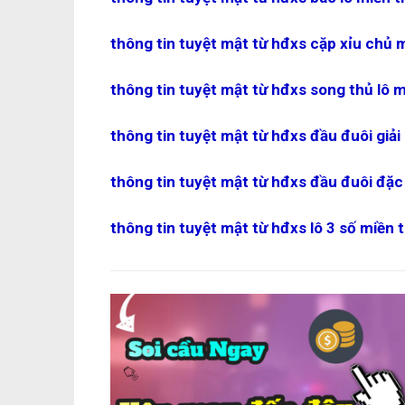
thông tin tuyệt mật từ hđxs cặp xỉu chủ 
thông tin tuyệt mật từ hđxs song thủ lô 
thông tin tuyệt mật từ hđxs đầu đuôi giải
thông tin tuyệt mật từ hđxs đầu đuôi đặc
thông tin tuyệt mật từ hđxs lô 3 số miền 