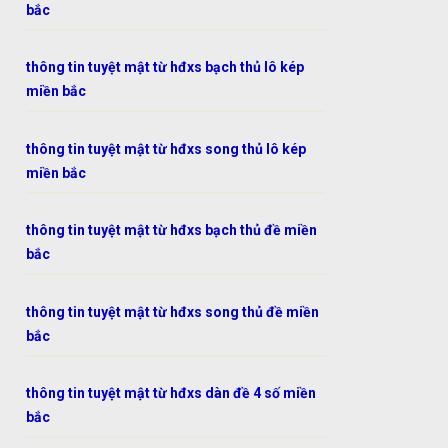
bắc
thông tin tuyệt mật từ hđxs bạch thủ lô kép
miền bắc
thông tin tuyệt mật từ hđxs song thủ lô kép
miền bắc
thông tin tuyệt mật từ hđxs bạch thủ đề miền
bắc
thông tin tuyệt mật từ hđxs song thủ đề miền
bắc
thông tin tuyệt mật từ hđxs dàn đề 4 số miền
bắc