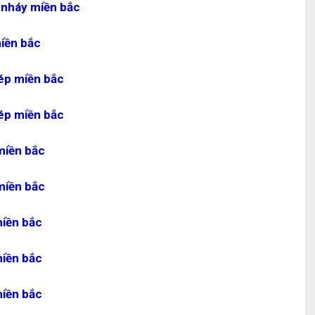
2 nháy miền bắc
miền bắc
kép miền bắc
kép miền bắc
miền bắc
miền bắc
miền bắc
miền bắc
miền bắc