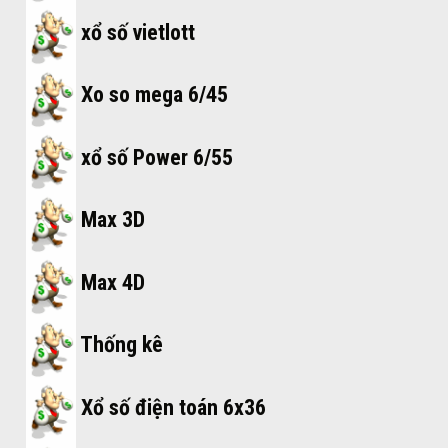
xổ số vietlott
Xo so mega 6/45
xổ số Power 6/55
Max 3D
Max 4D
Thống kê
Xổ số điện toán 6x36