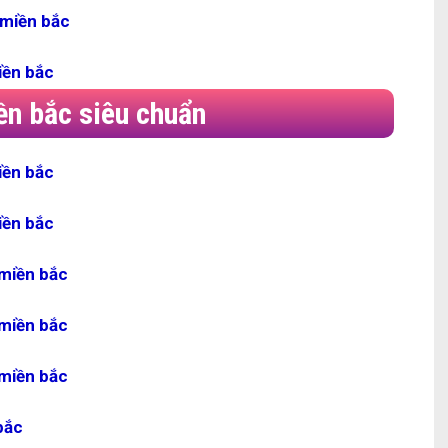
 miền bắc
iền bắc
ền bắc siêu chuẩn
iền bắc
iền bắc
 miền bắc
 miền bắc
 miền bắc
bắc