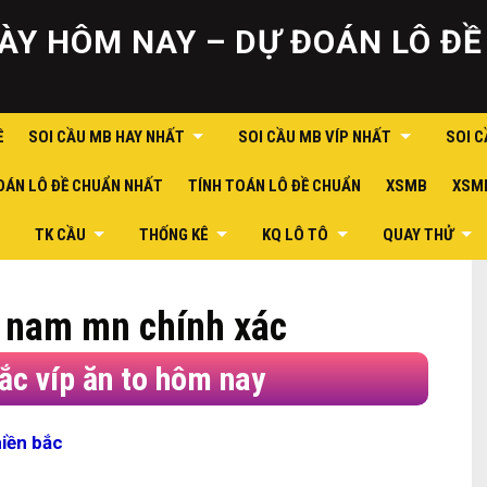
Skip
to
ÀY HÔM NAY – DỰ ĐOÁN LÔ ĐỀ
content
Ề
SOI CẦU MB HAY NHẤT
SOI CẦU MB VÍP NHẤT
SOI C
OÁN LÔ ĐỀ CHUẨN NHẤT
TÍNH TOÁN LÔ ĐỀ CHUẨN
XSMB
XSM
TK CẦU
THỐNG KÊ
KQ LÔ TÔ
QUAY THỬ
 nam mn chính xác
ắc víp ăn to hôm nay
miền bắc