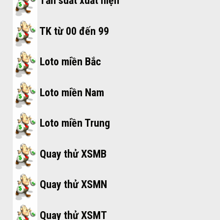
Tần suất xuất hiện
TK từ 00 đến 99
Loto miền Bắc
Loto miền Nam
Loto miền Trung
Quay thử XSMB
Quay thử XSMN
Quay thử XSMT