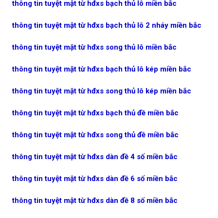
thông tin tuyệt mật từ hđxs bạch thủ lô miền bắc
thông tin tuyệt mật từ hđxs bạch thủ lô 2 nháy miền bắc
thông tin tuyệt mật từ hđxs song thủ lô miền bắc
thông tin tuyệt mật từ hđxs bạch thủ lô kép miền bắc
thông tin tuyệt mật từ hđxs song thủ lô kép miền bắc
thông tin tuyệt mật từ hđxs bạch thủ đề miền bắc
thông tin tuyệt mật từ hđxs song thủ đề miền bắc
thông tin tuyệt mật từ hđxs dàn đề 4 số miền bắc
thông tin tuyệt mật từ hđxs dàn đề 6 số miền bắc
thông tin tuyệt mật từ hđxs dàn đề 8 số miền bắc