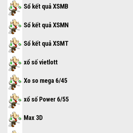
Sổ kết quả XSMB
Sổ kết quả XSMN
Sổ kết quả XSMT
xổ số vietlott
Xo so mega 6/45
xổ số Power 6/55
Max 3D