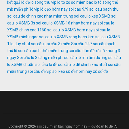
kết quả lô đề
lo song thu vip
lo to xo so mien bac
lô tô song thủ
mb miễn phí
lô vip
lô đẹp hôm nay
soi cau 9/9
soi cau bach thu
soi cau de chinh xac nhat mien trung
soi cau lo kep XSMB
soi
cau lo XSMB 3s
soi cau lo XSMB 16 nhay hom nay
soi cau lo
XSMB chinh xac 1160
soi cau lo XSMB hom nay
soi cau lo
XSMB minh ngoc
soi cau lo XSMB rong bach kim
soi cau XSMB
1 lo duy nhat
soi cầu
soi cầu 3 miền
Soi cầu 247
soi cầu bạch
thủ lô
soi cầu bạch thủ miền trung
soi cầu dàn đề xổ số khung 3
ngày
Soi cầu lô 3 càng miễn phí
soi cầu lô mn âm dương
soi cầu
lô XSMB chuẩn
soi cầu lô đề
soi cầu lô đề chính xác nhất
soi cầu
miền trung
soi cầu đề vip
soi kèo số đề hôm nay
xổ số đề
Copyright © 2026 soi cầu miền bắc ngày hôm nay – dự đoán lô đề. All