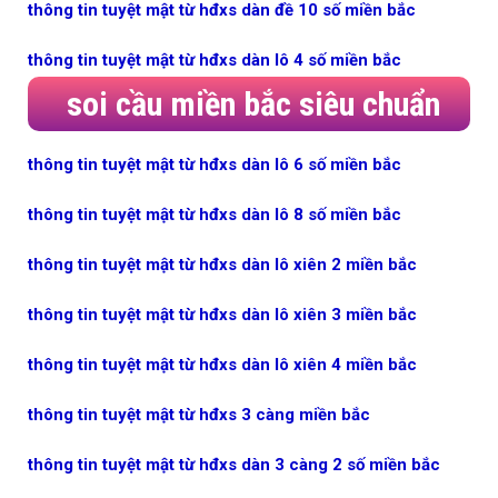
thông tin tuyệt mật từ hđxs dàn đề 10 số miền bắc
thông tin tuyệt mật từ hđxs dàn lô 4 số miền bắc
soi cầu miền bắc siêu chuẩn
thông tin tuyệt mật từ hđxs dàn lô 6 số miền bắc
thông tin tuyệt mật từ hđxs dàn lô 8 số miền bắc
thông tin tuyệt mật từ hđxs dàn lô xiên 2 miền bắc
thông tin tuyệt mật từ hđxs dàn lô xiên 3 miền bắc
thông tin tuyệt mật từ hđxs dàn lô xiên 4 miền bắc
thông tin tuyệt mật từ hđxs 3 càng miền bắc
thông tin tuyệt mật từ hđxs dàn 3 càng 2 số miền bắc