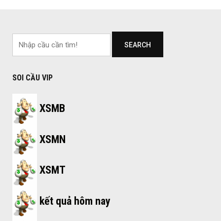
sớ
đầu
đuôi
giải
SEARCH
đặc
biệt
SOI CẦU VIP
mn
hôm
nay"
XSMB
XSMN
XSMT
kết quả hôm nay