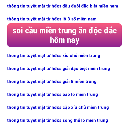
thông tin tuyệt mật từ hđxs đầu đuôi đặc biệt miền nam
thông tin tuyệt mật từ hđxs lô 3 số miền nam
soi cầu miền trung ăn độc đắc
hôm nay
thông tin tuyệt mật từ hđxs xỉu chủ miền trung
thông tin tuyệt mật từ hđxs giải đặc biệt miền trung
thông tin tuyệt mật từ hđxs giải 8 miền trung
thông tin tuyệt mật từ hđxs bao lô miền trung
thông tin tuyệt mật từ hđxs cặp xỉu chủ miền trung
thông tin tuyệt mật từ hđxs song thủ lô miền trung