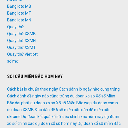
Bảng loto MB
Bảng loto MT
Bảng loto MN
Quay thử
Quay thử XSMB
Quay thử XSMN
Quay thử XSMT
Quay thử Vietlott
sổ mơ
SOI CẦU MIỀN BẮC HÔM NAY
Cách bắt lô chuẩn theo ngày
Cách đánh lô ngày nào cũng trúng
Cách đánh đề ngày nào cũng trúng
du doan xo so Xổ số Miền
Bắc dại phát
du doan xo so Xổ số Miền Bắc wap
du doan xsmb
du doan XSMB 3 so
dàn đề 6 số miền bắc
dàn đề miền bắc
ukraine
Dự đoán kết quả xổ số siêu chính xác hôm nay
dự đoán
xổ số chính xác
dự đoán xổ số hôm nay
Dự đoán xổ số miền Bắc