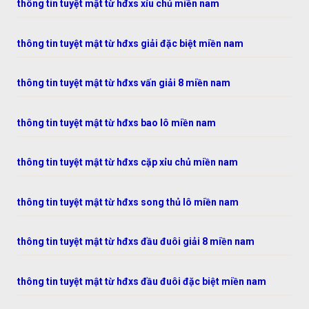
thông tin tuyệt mật từ hđxs xỉu chủ miền nam
thông tin tuyệt mật từ hđxs giải đặc biệt miền nam
thông tin tuyệt mật từ hđxs vấn giải 8 miền nam
thông tin tuyệt mật từ hđxs bao lô miền nam
thông tin tuyệt mật từ hđxs cặp xỉu chủ miền nam
thông tin tuyệt mật từ hđxs song thủ lô miền nam
thông tin tuyệt mật từ hđxs đầu đuôi giải 8 miền nam
thông tin tuyệt mật từ hđxs đầu đuôi đặc biệt miền nam