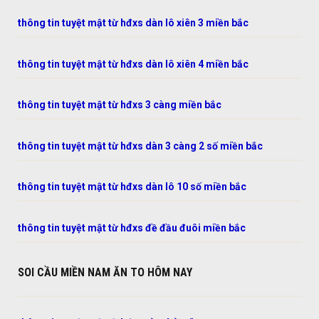
thông tin tuyệt mật từ hđxs dàn lô xiên 3 miền bắc
thông tin tuyệt mật từ hđxs dàn lô xiên 4 miền bắc
thông tin tuyệt mật từ hđxs 3 càng miền bắc
thông tin tuyệt mật từ hđxs dàn 3 càng 2 số miền bắc
thông tin tuyệt mật từ hđxs dàn lô 10 số miền bắc
thông tin tuyệt mật từ hđxs đề đầu đuôi miền bắc
SOI CẦU MIỀN NAM ĂN TO HÔM NAY