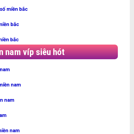
 số miền bắc
 miền bắc
miền bắc
n nam víp siêu hót
n nam
 miền nam
iền nam
nam
 miền nam