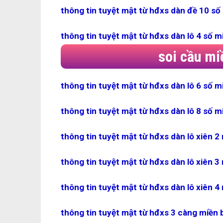
thông tin tuyệt mật từ hđxs dàn đề 10 số
thông tin tuyệt mật từ hđxs dàn lô 4 số m
soi cầu mi
thông tin tuyệt mật từ hđxs dàn lô 6 số m
thông tin tuyệt mật từ hđxs dàn lô 8 số m
thông tin tuyệt mật từ hđxs dàn lô xiên 2
thông tin tuyệt mật từ hđxs dàn lô xiên 3
thông tin tuyệt mật từ hđxs dàn lô xiên 4
thông tin tuyệt mật từ hđxs 3 càng miền 