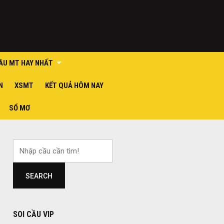
ẦU MT HAY NHẤT
N
XSMT
KẾT QUẢ HÔM NAY
SỔ MƠ
SEARCH
SOI CẦU VIP