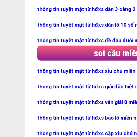
thông tin tuyệt mật từ hđxs dàn 3 càng 2
thông tin tuyệt mật từ hđxs dàn lô 10 số
thông tin tuyệt mật từ hđxs đề đầu đuôi 
soi cầu miề
thông tin tuyệt mật từ hđxs xỉu chủ miề
thông tin tuyệt mật từ hđxs giải đặc biệt
thông tin tuyệt mật từ hđxs vấn giải 8 m
thông tin tuyệt mật từ hđxs bao lô miền 
thông tin tuyệt mật từ hđxs cặp xỉu chủ