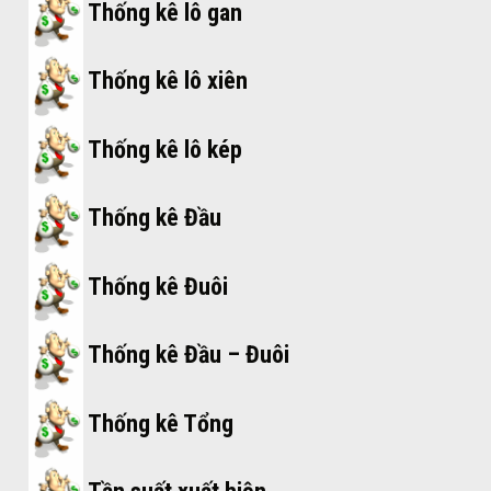
Thống kê lô gan
Thống kê lô xiên
Thống kê lô kép
Thống kê Đầu
Thống kê Đuôi
Thống kê Đầu – Đuôi
Thống kê Tổng