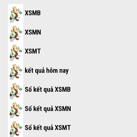
XSMB
XSMN
XSMT
kết quả hôm nay
Sổ kết quả XSMB
Sổ kết quả XSMN
Sổ kết quả XSMT