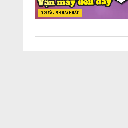
SOI CẦU MN HAY NHẤT