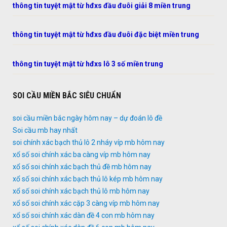
thông tin tuyệt mật từ hđxs đầu đuôi giải 8 miền trung
thông tin tuyệt mật từ hđxs đầu đuôi đặc biệt miền trung
thông tin tuyệt mật từ hđxs lô 3 số miền trung
SOI CẦU MIỀN BẮC SIÊU CHUẨN
soi cầu miền bắc ngày hôm nay – dự đoán lô đề
Soi cầu mb hay nhất
soi chính xác bạch thủ lô 2 nháy víp mb hôm nay
xổ số soi chính xác ba càng víp mb hôm nay
xổ số soi chính xác bạch thủ đề mb hôm nay
xổ số soi chính xác bạch thủ lô kép mb hôm nay
xổ số soi chính xác bạch thủ lô mb hôm nay
xổ số soi chính xác cặp 3 càng víp mb hôm nay
xổ số soi chính xác dàn đề 4 con mb hôm nay