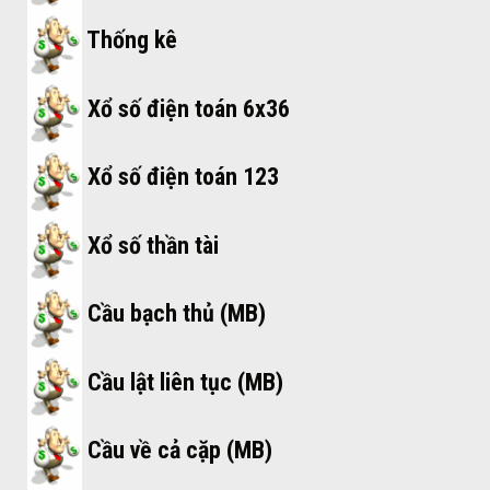
Thống kê
Xổ số điện toán 6x36
Xổ số điện toán 123
Xổ số thần tài
Cầu bạch thủ (MB)
Cầu lật liên tục (MB)
Cầu về cả cặp (MB)