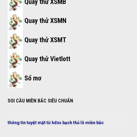
Quay thử XSMB
Quay thử XSMN
Quay thử XSMT
Quay thử Vietlott
Sổ mơ
SOI CẦU MIỀN BẮC SIÊU CHUẨN
thông tin tuyệt mật từ hđxs bạch thủ lô miền bắc