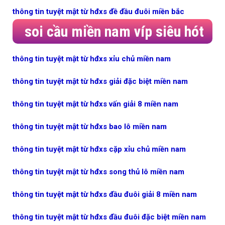
thông tin tuyệt mật từ hđxs đề đầu đuôi miền bắc
soi cầu miền nam víp siêu hót
thông tin tuyệt mật từ hđxs xỉu chủ miền nam
thông tin tuyệt mật từ hđxs giải đặc biệt miền nam
thông tin tuyệt mật từ hđxs vấn giải 8 miền nam
thông tin tuyệt mật từ hđxs bao lô miền nam
thông tin tuyệt mật từ hđxs cặp xỉu chủ miền nam
thông tin tuyệt mật từ hđxs song thủ lô miền nam
thông tin tuyệt mật từ hđxs đầu đuôi giải 8 miền nam
thông tin tuyệt mật từ hđxs đầu đuôi đặc biệt miền nam