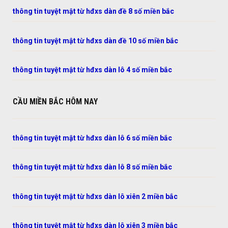
thông tin tuyệt mật từ hđxs dàn đề 8 số miền bắc
thông tin tuyệt mật từ hđxs dàn đề 10 số miền bắc
thông tin tuyệt mật từ hđxs dàn lô 4 số miền bắc
CẦU MIỀN BẮC HÔM NAY
thông tin tuyệt mật từ hđxs dàn lô 6 số miền bắc
thông tin tuyệt mật từ hđxs dàn lô 8 số miền bắc
thông tin tuyệt mật từ hđxs dàn lô xiên 2 miền bắc
thông tin tuyệt mật từ hđxs dàn lô xiên 3 miền bắc